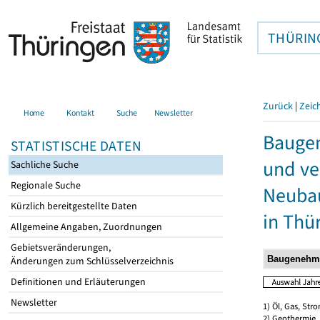
THÜRIN
Zurück
|
Zeic
Home
Kontakt
Suche
Newsletter
Bauge
STATISTISCHE DATEN
und ve
Sachliche Suche
Regionale Suche
Neubau
Kürzlich bereitgestellte Daten
in Thü
Allgemeine Angaben, Zuordnungen
Gebietsveränderungen,
Änderungen zum Schlüsselverzeichnis
Definitionen und Erläuterungen
Newsletter
1) Öl, Gas, Stro
2) Geothermie,