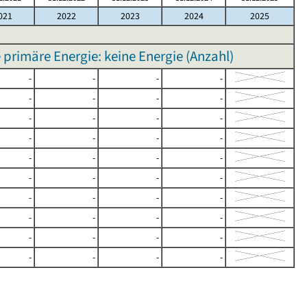
021
2022
2023
2024
2025
imäre Energie: keine Energie (Anzahl)
-
-
-
-
-
-
-
-
-
-
-
-
-
-
-
-
-
-
-
-
-
-
-
-
-
-
-
-
-
-
-
-
-
-
-
-
-
-
-
-