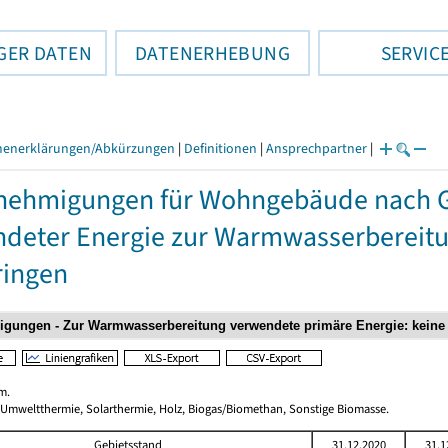
GER DATEN
DATENERHEBUNG
SERVIC
henerklärungen/Abkürzungen
|
Definitionen
|
Ansprechpartner
|
nehmigungen für Wohngebäude nach 
deter Energie zur Warmwasserbereitun
ringen
m.
 Umweltthermie, Solarthermie, Holz, Biogas/Biomethan, Sonstige Biomasse.
Gebietsstand
31.12.2020
31.1