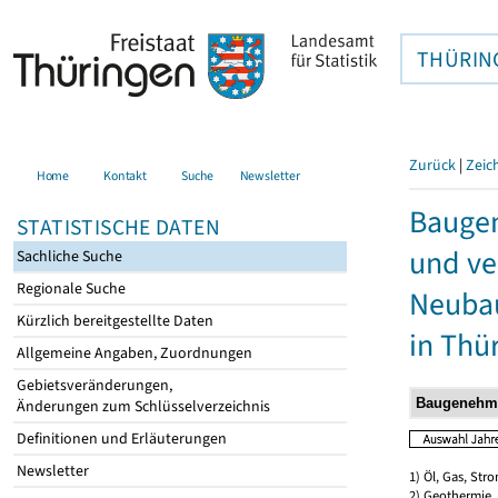
THÜRIN
Zurück
|
Zeic
Home
Kontakt
Suche
Newsletter
Bauge
STATISTISCHE DATEN
und ve
Sachliche Suche
Regionale Suche
Neubau
Kürzlich bereitgestellte Daten
in Thü
Allgemeine Angaben, Zuordnungen
Gebietsveränderungen,
Änderungen zum Schlüsselverzeichnis
Definitionen und Erläuterungen
Newsletter
1) Öl, Gas, Stro
2) Geothermie,