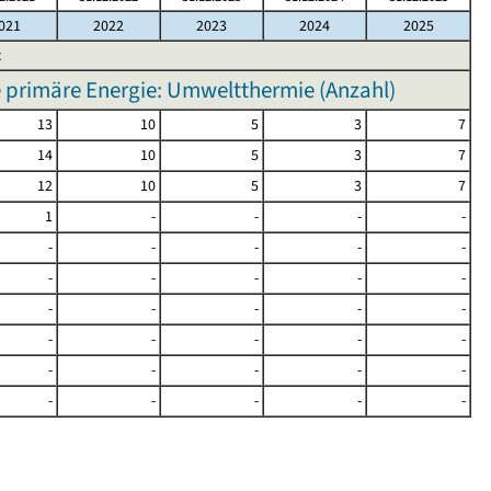
021
2022
2023
2024
2025
t
rimäre Energie: Umweltthermie (Anzahl)
13
10
5
3
7
14
10
5
3
7
12
10
5
3
7
1
-
-
-
-
-
-
-
-
-
-
-
-
-
-
-
-
-
-
-
-
-
-
-
-
-
-
-
-
-
-
-
-
-
-