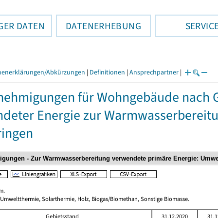
GER DATEN
DATENERHEBUNG
SERVIC
henerklärungen/Abkürzungen
|
Definitionen
|
Ansprechpartner
|
nehmigungen für Wohngebäude nach 
deter Energie zur Warmwasserbereitun
ringen
m.
 Umweltthermie, Solarthermie, Holz, Biogas/Biomethan, Sonstige Biomasse.
Gebietsstand
31.12.2020
31.1