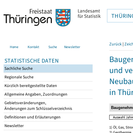
THÜRIN
Zurück
|
Zeic
Home
Kontakt
Suche
Newsletter
Bauge
STATISTISCHE DATEN
und ve
Sachliche Suche
Regionale Suche
Neubau
Kürzlich bereitgestellte Daten
in Thü
Allgemeine Angaben, Zuordnungen
Gebietsveränderungen,
Änderungen zum Schlüsselverzeichnis
Definitionen und Erläuterungen
Newsletter
1) Öl, Gas, Stro
2) Geothermie,