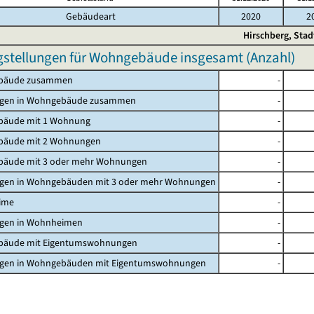
Gebäudeart
2020
2
Hirschberg, Stad
gstellungen für Wohngebäude insgesamt (Anzahl)
bäude zusammen
-
gen in Wohngebäude zusammen
-
äude mit 1 Wohnung
-
äude mit 2 Wohnungen
-
äude mit 3 oder mehr Wohnungen
-
en in Wohngebäuden mit 3 oder mehr Wohnungen
-
ime
-
en in Wohnheimen
-
äude mit Eigentumswohnungen
-
en in Wohngebäuden mit Eigentumswohnungen
-