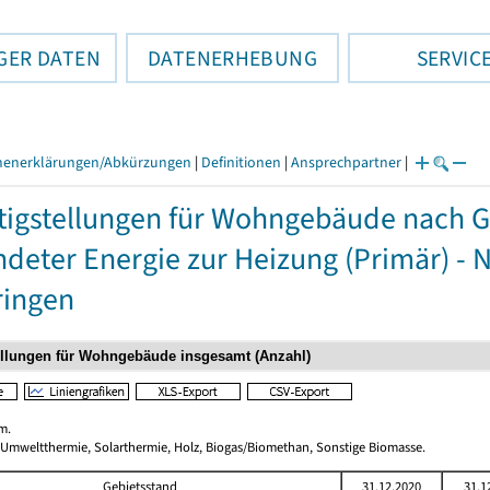
GER DATEN
DATENERHEBUNG
SERVIC
henerklärungen/Abkürzungen
|
Definitionen
|
Ansprechpartner
|
tigstellungen für Wohngebäude nach 
deter Energie zur Heizung (Primär) - 
ringen
m.
 Umweltthermie, Solarthermie, Holz, Biogas/Biomethan, Sonstige Biomasse.
Gebietsstand
31.12.2020
31.1