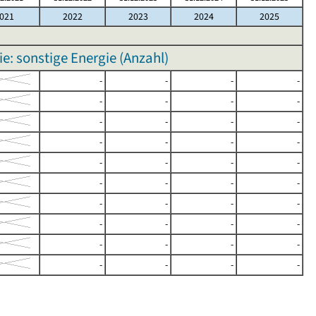
021
2022
2023
2024
2025
e: sonstige Energie (Anzahl)
-
-
-
-
-
-
-
-
-
-
-
-
-
-
-
-
-
-
-
-
-
-
-
-
-
-
-
-
-
-
-
-
-
-
-
-
-
-
-
-