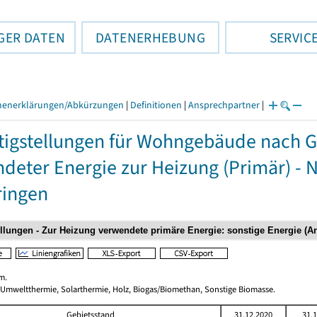
GER DATEN
DATENERHEBUNG
SERVIC
henerklärungen/Abkürzungen
|
Definitionen
|
Ansprechpartner
|
tigstellungen für Wohngebäude nach 
deter Energie zur Heizung (Primär) - 
ringen
m.
 Umweltthermie, Solarthermie, Holz, Biogas/Biomethan, Sonstige Biomasse.
Gebietsstand
31.12.2020
31.