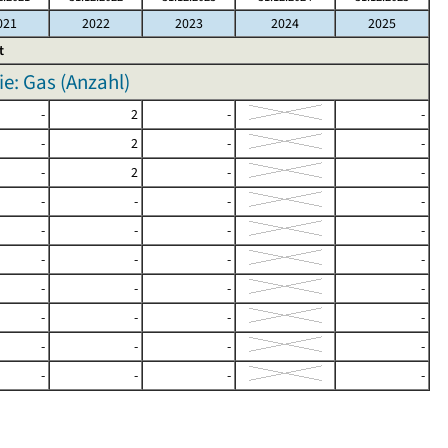
021
2022
2023
2024
2025
t
e: Gas (Anzahl)
-
2
-
-
-
2
-
-
-
2
-
-
-
-
-
-
-
-
-
-
-
-
-
-
-
-
-
-
-
-
-
-
-
-
-
-
-
-
-
-