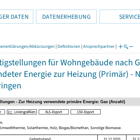
GER DATEN
DATENERHEBUNG
SERVIC
henerklärungen/Abkürzungen
|
Definitionen
|
Ansprechpartner
|
tigstellungen für Wohngebäude nach 
deter Energie zur Heizung (Primär) - 
ringen
m.
 Umweltthermie, Solarthermie, Holz, Biogas/Biomethan, Sonstige Biomasse.
Gebietsstand
31.12.2020
31.1