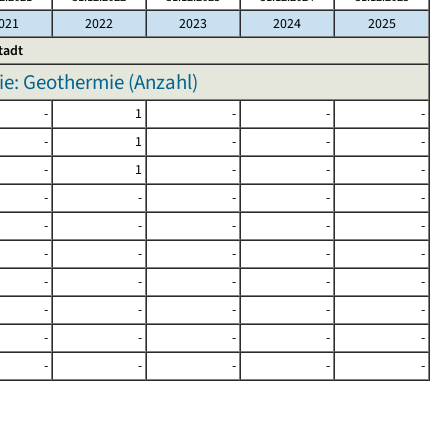
021
2022
2023
2024
2025
tadt
ie: Geothermie (Anzahl)
-
1
-
-
-
-
1
-
-
-
-
1
-
-
-
-
-
-
-
-
-
-
-
-
-
-
-
-
-
-
-
-
-
-
-
-
-
-
-
-
-
-
-
-
-
-
-
-
-
-