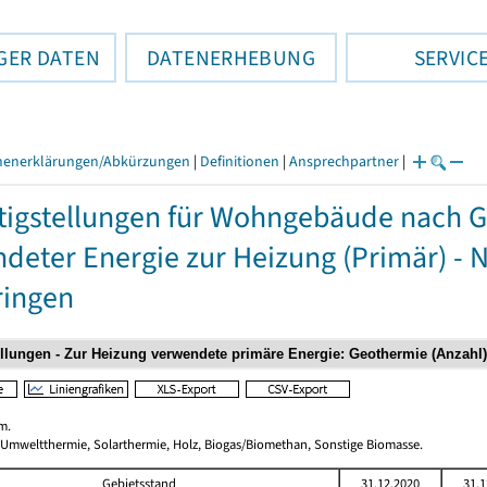
GER DATEN
DATENERHEBUNG
SERVIC
henerklärungen/Abkürzungen
|
Definitionen
|
Ansprechpartner
|
tigstellungen für Wohngebäude nach 
deter Energie zur Heizung (Primär) - 
ringen
m.
 Umweltthermie, Solarthermie, Holz, Biogas/Biomethan, Sonstige Biomasse.
Gebietsstand
31.12.2020
31.1