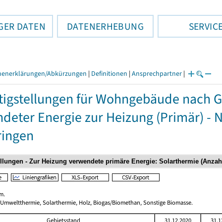
GER DATEN
DATENERHEBUNG
SERVIC
henerklärungen/Abkürzungen
|
Definitionen
|
Ansprechpartner
|
tigstellungen für Wohngebäude nach 
deter Energie zur Heizung (Primär) - 
ringen
m.
 Umweltthermie, Solarthermie, Holz, Biogas/Biomethan, Sonstige Biomasse.
Gebietsstand
31.12.2020
31.1