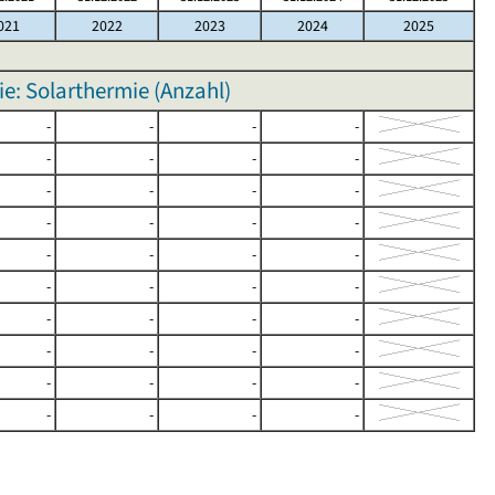
021
2022
2023
2024
2025
e: Solarthermie (Anzahl)
-
-
-
-
-
-
-
-
-
-
-
-
-
-
-
-
-
-
-
-
-
-
-
-
-
-
-
-
-
-
-
-
-
-
-
-
-
-
-
-