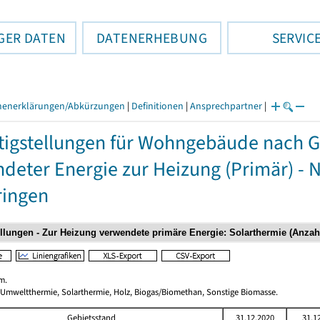
GER DATEN
DATENERHEBUNG
SERVIC
henerklärungen/Abkürzungen
|
Definitionen
|
Ansprechpartner
|
tigstellungen für Wohngebäude nach 
deter Energie zur Heizung (Primär) - 
ringen
m.
 Umweltthermie, Solarthermie, Holz, Biogas/Biomethan, Sonstige Biomasse.
Gebietsstand
31.12.2020
31.1