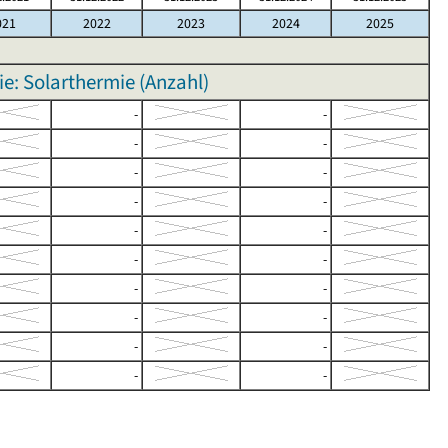
021
2022
2023
2024
2025
e: Solarthermie (Anzahl)
-
-
-
-
-
-
-
-
-
-
-
-
-
-
-
-
-
-
-
-