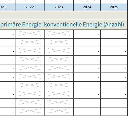
021
2022
2023
2024
2025
rimäre Energie: konventionelle Energie (Anzahl)
-
-
-
-
-
-
-
-
-
-
-
-
-
-
-
-
-
-
-
-
-
-
-
-
-
-
-
-
-
-