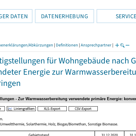
GER DATEN
DATENERHEBUNG
SERVIC
henerklärungen/Abkürzungen
|
Definitionen
|
Ansprechpartner
|
tigstellungen für Wohngebäude nach 
deter Energie zur Warmwasserbereitun
ringen
m.
 Umweltthermie, Solarthermie, Holz, Biogas/Biomethan, Sonstige Biomasse.
Gebietsstand
31.12.2020
31.