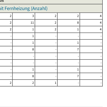
orn
t Fernheizung (Anzahl)
2
3
2
2
4
2
11
2
8
4
2
1
2
1
4
-
1
-
-
-
-
1
-
1
-
-
8
-
7
-
-
-
-
-
-
-
-
-
-
-
-
1
-
1
-
-
8
-
7
-
2
2
1
-
-