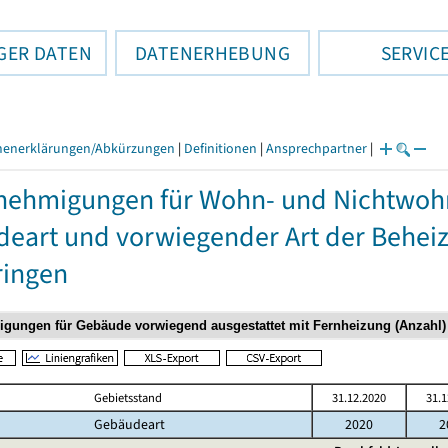
GER DATEN
DATENERHEBUNG
SERVIC
henerklärungen/Abkürzungen
|
Definitionen
|
Ansprechpartner
|
nehmigungen für Wohn- und Nichtwo
eart und vorwiegender Art der Beheiz
ringen
Gebietsstand
31.12.2020
31.1
Gebäudeart
2020
2