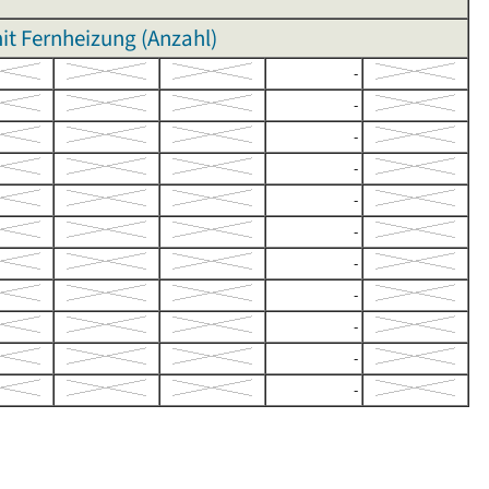
t Fernheizung (Anzahl)
-
-
-
-
-
-
-
-
-
-
-