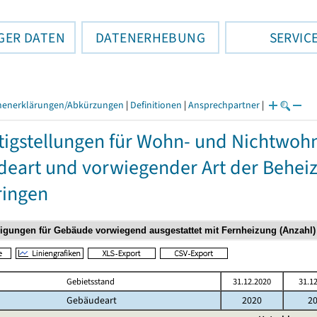
GER DATEN
DATENERHEBUNG
SERVIC
henerklärungen/Abkürzungen
|
Definitionen
|
Ansprechpartner
|
tigstellungen für Wohn- und Nichtwo
eart und vorwiegender Art der Beheiz
ringen
Gebietsstand
31.12.2020
31.1
Gebäudeart
2020
2