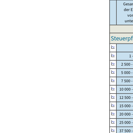
Gesa
der E
von
unter
Steuerpf
Null
1 - 
2 500 -
5 000 -
7 500 -
10 000 
12 500 
15 000 
20 000 
25 000 
37 500 