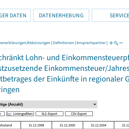
GER DATEN
DATENERHEBUNG
SERVIC
henerklärungen/Abkürzungen
|
Definitionen
|
Ansprechpartner
|
hränkt Lohn- und Einkommensteuerpfl
stzusetzende Einkommensteuer/Jahres
betrages der Einkünfte in regionaler 
ringen
etsstand
31.12.1998
31.12.2000
31.12.2004
31.1