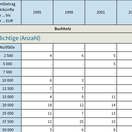
mtbetrag
inkünfte
1995
1998
2001
2
 ... bis
 ... EUR
Buchholz
lichtige (Anzahl)
fälle
.
.
.
2 500
4
6
5
 5 000
.
.
5
 7 500
.
.
.
 10 000
6
3
.
- 12 500
7
7
.
- 15 000
4
9
11
- 20 000
18
12
14
- 25 000
11
7
13
- 37 500
12
25
15
- 50 000
5
6
8