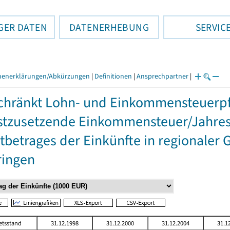
GER DATEN
DATENERHEBUNG
SERVIC
henerklärungen/Abkürzungen
|
Definitionen
|
Ansprechpartner
|
hränkt Lohn- und Einkommensteuerpfl
stzusetzende Einkommensteuer/Jahres
betrages der Einkünfte in regionaler 
ringen
etsstand
31.12.1998
31.12.2000
31.12.2004
31.1