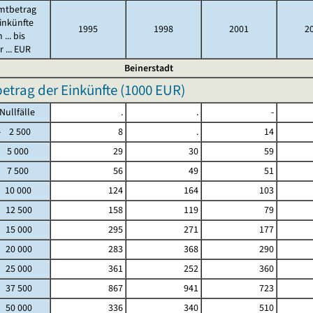
mtbetrag
inkünfte
1995
1998
2001
2
 ... bis
 ... EUR
Beinerstadt
trag der Einkünfte (
1000 EUR
)
fälle
.
.
-
2 500
8
.
14
 5 000
29
30
59
 7 500
56
49
51
 10 000
124
164
103
- 12 500
158
119
79
- 15 000
295
271
177
- 20 000
283
368
290
- 25 000
361
252
360
- 37 500
867
941
723
- 50 000
336
340
510