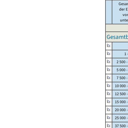
Gesa
der E
von
unter
Gesamtbe
Null
1 - 
2 500 -
5 000 -
7 500 -
10 000 
12 500 
15 000 
20 000 
25 000 
37 500 