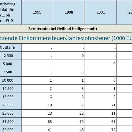
mtbetrag
inkünfte
1995
1998
2001
2
 ... bis
 ... EUR
Bernterode (bei Heilbad Heiligenstadt)
tzende Einkommensteuer/Jahreslohnsteuer (
1000 E
fälle
.
.
.
2 500
.
0
.
 5 000
-
-
0
 7 500
1
0
0
 10 000
1
1
0
- 12 500
2
3
1
- 15 000
6
6
2
- 20 000
19
9
21
- 25 000
23
22
11
- 37 500
63
79
67
- 50 000
41
48
72