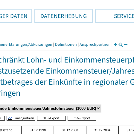
GER DATEN
DATENERHEBUNG
SERVIC
henerklärungen/Abkürzungen
|
Definitionen
|
Ansprechpartner
|
hränkt Lohn- und Einkommensteuerpfl
stzusetzende Einkommensteuer/Jahres
betrages der Einkünfte in regionaler 
ringen
etsstand
31.12.1998
31.12.2000
31.12.2004
31.1