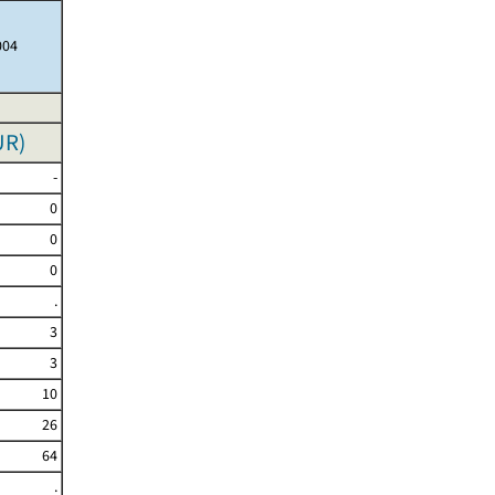
004
UR
)
-
0
0
0
.
3
3
10
26
64
.