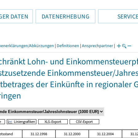
GER DATEN
DATENERHEBUNG
SERVIC
henerklärungen/Abkürzungen
|
Definitionen
|
Ansprechpartner
|
hränkt Lohn- und Einkommensteuerpfl
stzusetzende Einkommensteuer/Jahres
betrages der Einkünfte in regionaler 
ringen
etsstand
31.12.1998
31.12.2000
31.12.2004
31.1