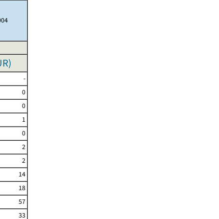
004
UR
)
-
0
0
1
0
2
2
14
18
57
33