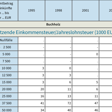
mtbetrag
inkünfte
1995
1998
2001
2
 ... bis
 ... EUR
Buchholz
tzende Einkommensteuer/Jahreslohnsteuer (
1000 E
fälle
.
.
.
2 500
-
-
-
 5 000
.
-
0
 7 500
.
-
.
 10 000
3
0
.
- 12 500
3
3
.
- 15 000
3
6
5
- 20 000
20
11
6
- 25 000
16
13
11
- 37 500
41
72
47
- 50 000
34
40
46