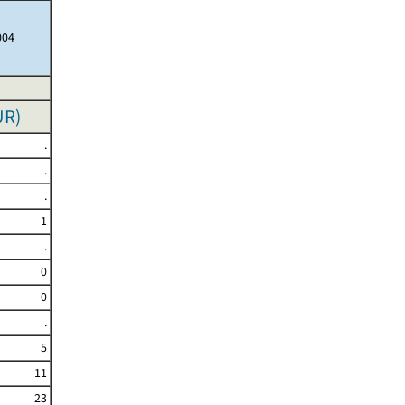
004
UR
)
.
.
.
1
.
0
0
.
5
11
23