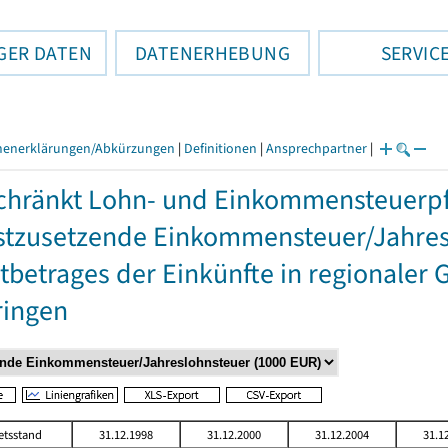
GER DATEN
DATENERHEBUNG
SERVIC
henerklärungen/Abkürzungen
|
Definitionen
|
Ansprechpartner
|
hränkt Lohn- und Einkommensteuerpfl
stzusetzende Einkommensteuer/Jahres
betrages der Einkünfte in regionaler 
ringen
etsstand
31.12.1998
31.12.2000
31.12.2004
31.1