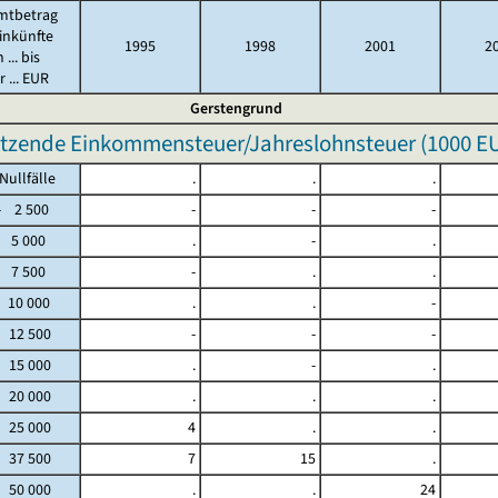
mtbetrag
inkünfte
1995
1998
2001
2
 ... bis
 ... EUR
Gerstengrund
tzende Einkommensteuer/Jahreslohnsteuer (
1000 E
fälle
.
.
.
2 500
-
-
-
 5 000
.
-
.
 7 500
-
.
.
 10 000
.
.
-
- 12 500
-
-
-
- 15 000
.
-
.
- 20 000
.
.
.
- 25 000
4
.
.
- 37 500
7
15
.
- 50 000
.
.
24