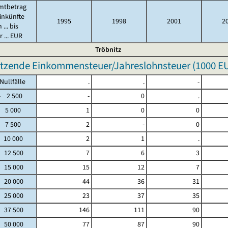
mtbetrag
inkünfte
1995
1998
2001
2
 ... bis
 ... EUR
Tröbnitz
tzende Einkommensteuer/Jahreslohnsteuer (
1000 E
fälle
.
.
-
2 500
-
0
.
 5 000
1
0
0
 7 500
2
-
0
 10 000
2
1
.
- 12 500
7
6
3
- 15 000
15
12
7
- 20 000
44
36
31
- 25 000
23
37
35
- 37 500
146
111
90
- 50 000
77
87
90