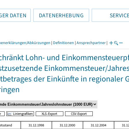
GER DATEN
DATENERHEBUNG
SERVIC
henerklärungen/Abkürzungen
|
Definitionen
|
Ansprechpartner
|
hränkt Lohn- und Einkommensteuerpfl
stzusetzende Einkommensteuer/Jahres
betrages der Einkünfte in regionaler 
ringen
etsstand
31.12.1998
31.12.2000
31.12.2004
31.1