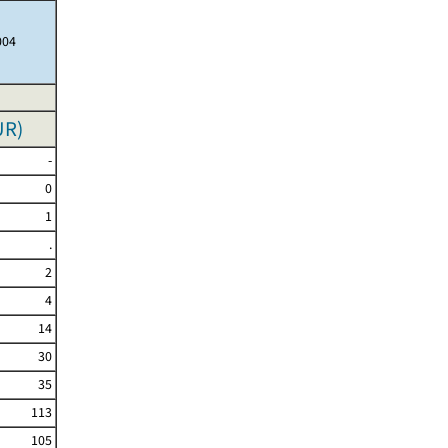
004
UR
)
-
0
1
.
2
4
14
30
35
113
105