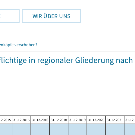
E
WIR ÜBER UNS
enköpfe verschoben?
chtige in regionaler Gliederung nach
12.2015
31.12.2015
31.12.2016
31.12.2018
31.12.2019
31.12.2020
31.12.2021
31.12