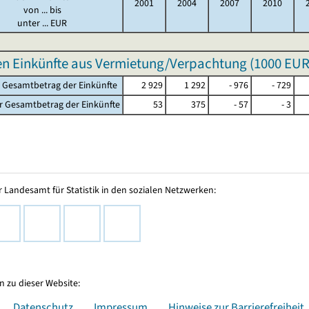
2001
2004
2007
2010
von ... bis
unter ... EUR
n Einkünfte aus Vermietung/Verpachtung (
1000 EU
r Gesamtbetrag der Einkünfte
2 929
1 292
- 976
- 729
r Gesamtbetrag der Einkünfte
53
375
- 57
- 3
 Landesamt für Statistik in den sozialen Netzwerken:
 zu dieser Website:
Datenschutz
Impressum
Hinweise zur Barrierefreiheit