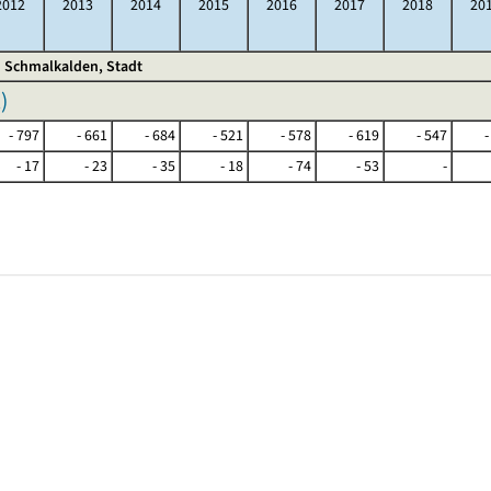
2012
2013
2014
2015
2016
2017
2018
20
Schmalkalden, Stadt
R
)
- 797
- 661
- 684
- 521
- 578
- 619
- 547
-
- 17
- 23
- 35
- 18
- 74
- 53
-