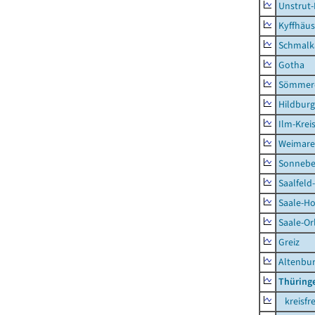
Unstrut-
Kyffhäus
Schmalk
Gotha
Sömmer
Hildbur
Ilm-Krei
Weimare
Sonnebe
Saalfeld
Saale-Ho
Saale-Or
Greiz
Altenbu
Thüring
kreisfre