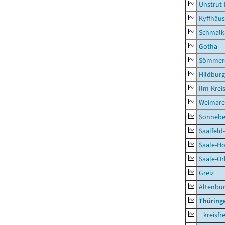
Unstrut-
Kyffhäus
Schmalk
Gotha
Sömmer
Hildbur
Ilm-Krei
Weimare
Sonnebe
Saalfeld
Saale-Ho
Saale-Or
Greiz
Altenbu
Thüring
kreisfre