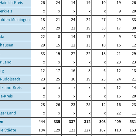
Hainich-Kreis
26
24
14
19
10
19
26
erkreis
x
x
x
x
x
9
20
alden-Meiningen
18
21
24
24
27
29
33
32
29
21
19
30
17
30
da
22
8
14
17
5
9
13
ghausen
29
15
12
13
10
15
12
s
33
19
27
22
18
21
29
r Land
x
x
x
x
x
23
23
rg
12
17
16
8
6
12
13
-Rudolstadt
23
25
30
19
23
24
21
lzland-Kreis
x
x
x
x
x
12
14
la-Kreis
x
x
x
x
x
16
20
28
26
23
25
12
16
23
rger Land
x
x
x
x
x
22
11
en
444
335
337
312
303
409
531
ie Städte
184
129
123
127
107
110
163