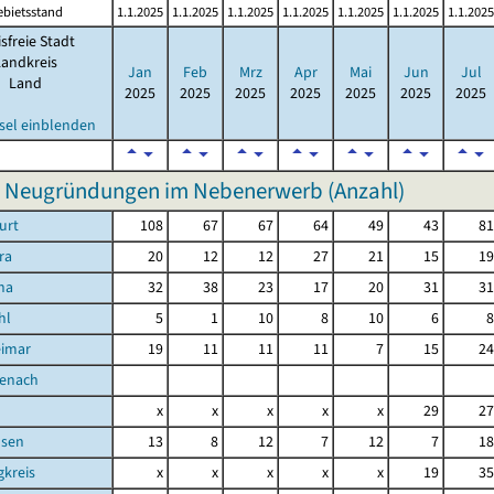
ebietsstand
1.1.2025
1.1.2025
1.1.2025
1.1.2025
1.1.2025
1.1.2025
1.1.2025
isfreie Stadt
Landkreis
Jan
Feb
Mrz
Apr
Mai
Jun
Jul
Land
2025
2025
2025
2025
2025
2025
2025
sel einblenden
e Neugründungen im Nebenerwerb (Anzahl)
urt
108
67
67
64
49
43
81
ra
20
12
12
27
21
15
19
na
32
38
23
17
20
31
31
hl
5
1
10
8
10
6
8
eimar
19
11
11
11
7
15
24
senach
d
x
x
x
x
x
29
27
sen
13
8
12
7
12
7
18
kreis
x
x
x
x
x
19
35