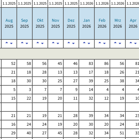
1.1.2025
1.1.2025
1.1.2025
1.1.2025
1.1.2025
1.1.2026
1.1.2026
1.1.2026
1.1.202
Aug
Sep
Okt
Nov
Dez
Jan
Feb
Mrz
Apr
2025
2025
2025
2025
2025
2026
2026
2026
2026
52
58
56
45
46
83
86
56
8
21
18
28
13
13
17
18
26
2
18
30
30
25
27
39
25
38
3
5
3
7
7
9
14
4
4
15
22
19
20
11
32
12
19
1
21
21
19
21
28
39
34
34
2
16
24
24
19
20
30
20
24
1
29
40
27
45
28
32
34
51
3