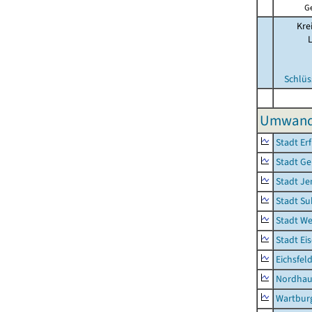
G
Kre
Schlüs
Umwandl
Stadt Erf
Stadt Ge
Stadt Je
Stadt Su
Stadt W
Stadt Ei
Eichsfel
Nordhau
Wartburg