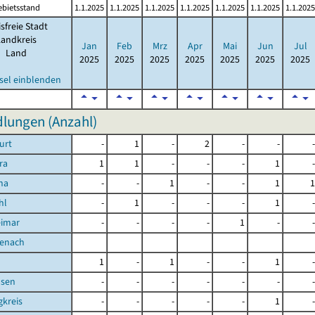
ebietsstand
1.1.2025
1.1.2025
1.1.2025
1.1.2025
1.1.2025
1.1.2025
1.1.2025
isfreie Stadt
Landkreis
Jan
Feb
Mrz
Apr
Mai
Jun
Jul
Land
2025
2025
2025
2025
2025
2025
2025
sel einblenden
ungen (Anzahl)
urt
-
1
-
2
-
-
-
ra
1
1
-
-
-
1
-
na
-
-
1
-
-
1
1
hl
-
1
-
-
-
1
-
eimar
-
-
-
-
1
-
-
senach
d
1
-
1
-
-
1
-
sen
-
-
-
-
-
-
-
kreis
-
-
-
-
-
1
-