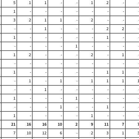
5
1
1
-
-
1
2
-
1
-
-
-
-
-
-
-
3
2
1
1
-
2
-
-
-
-
1
-
-
-
2
2
1
-
-
-
-
-
1
-
-
-
-
-
1
-
-
-
1
2
-
-
-
2
-
1
-
-
-
-
-
-
-
-
1
-
-
-
-
-
1
1
-
1
-
1
-
1
1
1
-
-
1
-
-
-
-
-
1
-
-
-
1
-
-
-
-
-
-
1
-
-
1
-
1
-
-
-
-
1
-
-
21
16
16
10
2
9
11
7
7
10
12
6
-
2
3
1