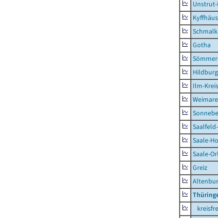
Unstrut-
Kyffhäus
Schmalk
Gotha
Sömmer
Hildbur
Ilm-Krei
Weimare
Sonnebe
Saalfeld
Saale-Ho
Saale-Or
Greiz
Altenbu
Thüring
kreisfre