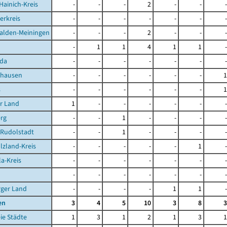
Hainich-Kreis
-
-
-
2
-
-
-
erkreis
-
-
-
-
-
-
-
alden-Meiningen
-
-
-
2
-
-
-
-
1
1
4
1
1
-
da
-
-
-
-
-
-
-
ghausen
-
-
-
-
-
-
1
s
-
-
-
-
-
-
1
r Land
1
-
-
-
-
-
-
rg
-
-
1
-
-
-
-
-Rudolstadt
-
-
1
-
-
-
-
lzland-Kreis
-
-
-
-
-
1
-
la-Kreis
-
-
-
-
-
-
-
-
-
-
-
-
-
-
rger Land
-
-
-
-
1
1
-
en
3
4
5
10
3
8
3
ie Städte
1
3
1
2
1
3
1