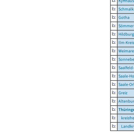
Kyffhäus
Schmalk
Gotha
Sömmer
Hildbur
Ilm-Krei
Weimare
Sonnebe
Saalfeld
Saale-Ho
Saale-Or
Greiz
Altenbu
Thüring
kreisfre
Landkre