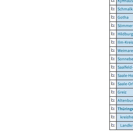
Kyffhäus
Schmalk
Gotha
Sömmer
Hildbur
Ilm-Krei
Weimare
Sonnebe
Saalfeld
Saale-Ho
Saale-Or
Greiz
Altenbu
Thüring
kreisfre
Landkre