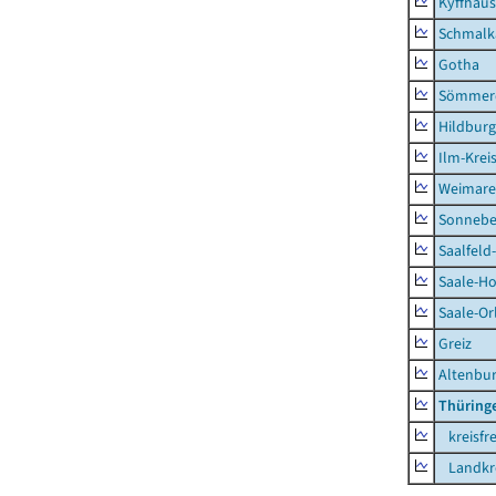
Kyffhäus
Schmalk
Gotha
Sömmer
Hildbur
Ilm-Krei
Weimare
Sonnebe
Saalfeld
Saale-Ho
Saale-Or
Greiz
Altenbu
Thüring
kreisfre
Landkre