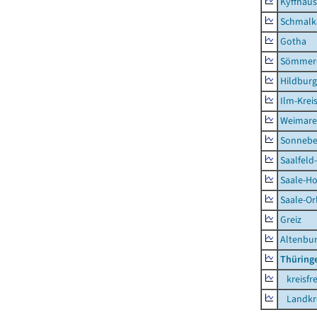
Kyffhäus
Schmalk
Gotha
Sömmer
Hildbur
Ilm-Krei
Weimare
Sonnebe
Saalfeld
Saale-Ho
Saale-Or
Greiz
Altenbu
Thüring
kreisfre
Landkre