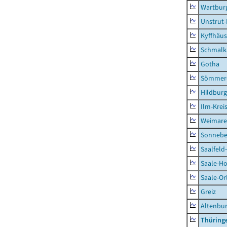
Wartburg
Unstrut-
Kyffhäus
Schmalk
Gotha
Sömmer
Hildbur
Ilm-Krei
Weimare
Sonnebe
Saalfeld
Saale-Ho
Saale-Or
Greiz
Altenbu
Thüring