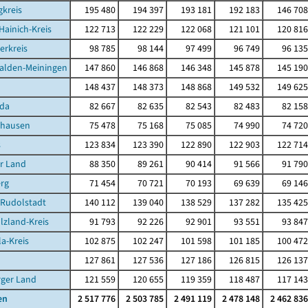
kreis
195 480
194 397
193 181
192 183
146 708
Hainich-Kreis
122 713
122 229
122 068
121 101
120 816
erkreis
98 785
98 144
97 499
96 749
96 135
alden-Meiningen
147 860
146 868
146 348
145 878
145 190
148 437
148 373
148 868
149 532
149 625
da
82 667
82 635
82 543
82 483
82 158
ghausen
75 478
75 168
75 085
74 990
74 720
s
123 834
123 390
122 890
122 903
122 714
r Land
88 350
89 261
90 414
91 566
91 790
rg
71 454
70 721
70 193
69 639
69 146
-Rudolstadt
140 112
139 040
138 529
137 282
135 425
lzland-Kreis
91 793
92 226
92 901
93 551
93 847
la-Kreis
102 875
102 247
101 598
101 185
100 472
127 861
127 536
127 186
126 815
126 137
rger Land
121 559
120 655
119 359
118 487
117 143
en
2 517 776
2 503 785
2 491 119
2 478 148
2 462 836