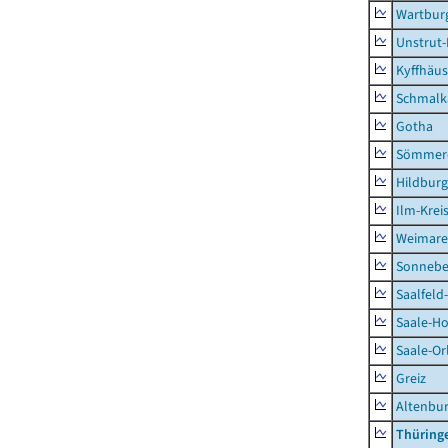
Wartburg
Unstrut-
Kyffhäus
Schmalk
Gotha
Sömmer
Hildbur
Ilm-Krei
Weimare
Sonnebe
Saalfeld
Saale-Ho
Saale-Or
Greiz
Altenbu
Thüring