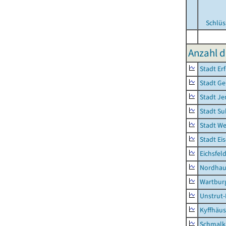
Schlüs
Anzahl 
Stadt Erf
Stadt Ge
Stadt Je
Stadt Su
Stadt W
Stadt Ei
Eichsfel
Nordhau
Wartburg
Unstrut-
Kyffhäus
Schmalk