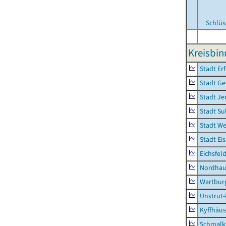
Schlüs
Kreisbi
Stadt Erf
Stadt Ge
Stadt Je
Stadt Su
Stadt W
Stadt Ei
Eichsfel
Nordhau
Wartburg
Unstrut-
Kyffhäus
Schmalk