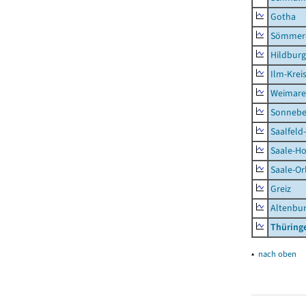
Gotha
Sömmer
Hildbur
Ilm-Krei
Weimare
Sonnebe
Saalfeld
Saale-Ho
Saale-Or
Greiz
Altenbu
Thüring
▴
nach oben