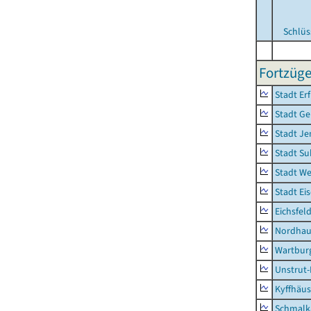
Schlüs
Fortzüge
Stadt Erf
Stadt Ge
Stadt Je
Stadt Su
Stadt W
Stadt Ei
Eichsfel
Nordhau
Wartburg
Unstrut-
Kyffhäus
Schmalk