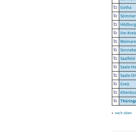
Gotha
Sömmer
Hildbur
Ilm-Krei
Weimare
Sonnebe
Saalfeld
Saale-Ho
Saale-Or
Greiz
Altenbu
Thüring
▴
nach oben