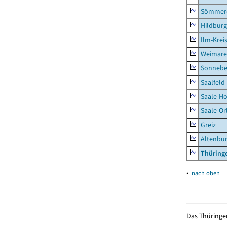
Sömmer
Hildbur
Ilm-Krei
Weimare
Sonnebe
Saalfeld
Saale-Ho
Saale-Or
Greiz
Altenbu
Thüring
▴
nach oben
Das Thüringer