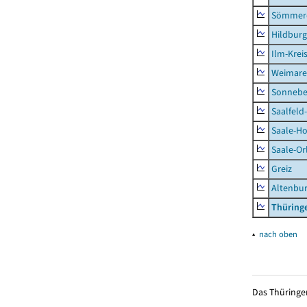
Sömmer
Hildbur
Ilm-Krei
Weimare
Sonnebe
Saalfeld
Saale-Ho
Saale-Or
Greiz
Altenbu
Thüring
▴
nach oben
Das Thüringer