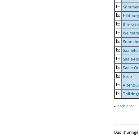
Sömmer
Hildbur
Ilm-Krei
Weimare
Sonnebe
Saalfeld
Saale-Ho
Saale-Or
Greiz
Altenbu
Thüring
▴
nach oben
Das Thüringer