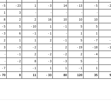
- 5
- 23
1
- 3
14
- 13
- 5
- 
1
3
-
-
-
-
-
8
2
2
16
10
10
10
- 5
5
- 10
1
- 1
5
5
- 3
6
- 1
- 1
-
1
1
2
1
1
2
- 1
5
- 7
-
3
- 3
- 2
-
2
- 19
- 18
- 
-
- 1
2
- 2
- 2
2
- 4
-
- 2
8
- 3
- 3
5
-
- 7
-
- 1
1
1
- 1
1
- 70
8
11
- 33
80
120
35