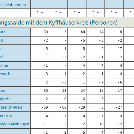
sel einblenden
gssaldo mit dem Kyffhäuserkreis (Personen)
urt
- 30
- 3
- 40
- 24
- 8
ra
- 2
-
- 5
- 3
- 2
na
5
- 1
5
- 2
- 17
hl
1
- 3
- 2
- 1
2
eimar
- 1
-
4
4
4
senach
- 3
- 1
- 2
1
4
d
2
- 3
1
- 7
- 6
sen
30
13
- 24
- 15
17
kreis
2
6
- 6
- 5
1
Hainich-Kreis
- 59
- 68
- 29
5
- 27
erkreis
x
x
x
x
x
alden-Meiningen
- 1
3
2
10
- 2
- 1
2
5
4
- 4