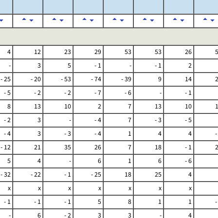
4
12
23
29
53
53
26
-
3
5
- 1
-
- 1
2
- 25
- 20
- 53
- 74
- 39
9
14
- 5
- 2
- 2
- 7
- 6
-
- 1
8
13
10
2
7
13
10
- 2
3
-
- 4
7
- 3
- 5
- 4
3
- 3
- 4
1
4
4
-
- 12
21
35
26
7
18
- 1
5
4
-
6
1
6
- 6
- 32
- 22
- 1
- 25
18
25
4
x
x
x
x
x
x
x
- 1
- 1
- 1
5
8
1
1
-
-
6
- 2
3
3
-
4