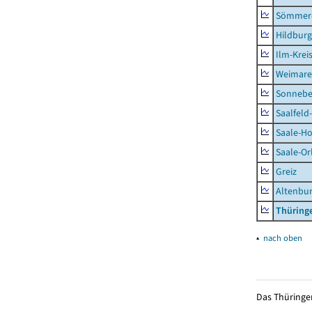
Sömmer
Hildbur
Ilm-Krei
Weimare
Sonnebe
Saalfeld
Saale-Ho
Saale-Or
Greiz
Altenbu
Thüring
▴
nach oben
Das Thüringer