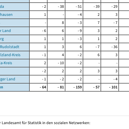
da
- 2
- 38
- 51
- 39
- 29
ghausen
1
-
- 4
2
3
s
-
8
- 3
7
- 7
r Land
- 6
6
- 9
3
2
rg
1
1
- 3
1
2
-Rudolstadt
1
3
6
- 7
- 36
lzland-Kreis
- 1
4
- 2
6
3
la-Kreis
2
- 10
- 2
-
-
- 2
2
2
3
3
rger Land
- 1
- 2
- 2
-
- 4
en
- 64
- 81
- 159
- 57
- 101
 Landesamt für Statistik in den sozialen Netzwerken: