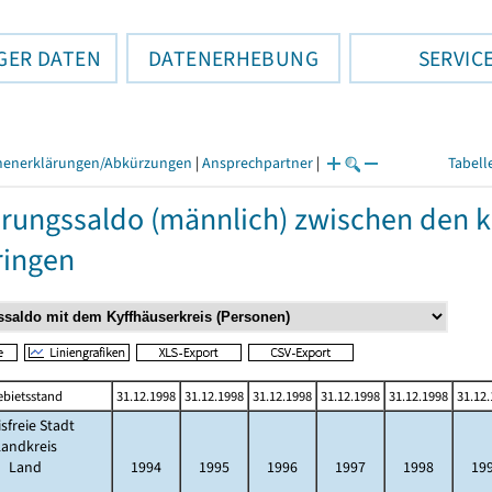
GER DATEN
DATENERHEBUNG
SERVIC
henerklärungen/Abkürzungen
|
Ansprechpartner
|
Tabell
ungssaldo (männlich) zwischen den kr
ringen
ebietsstand
31.12.1998
31.12.1998
31.12.1998
31.12.1998
31.12.1998
31.12
isfreie Stadt
Landkreis
Land
1994
1995
1996
1997
1998
19