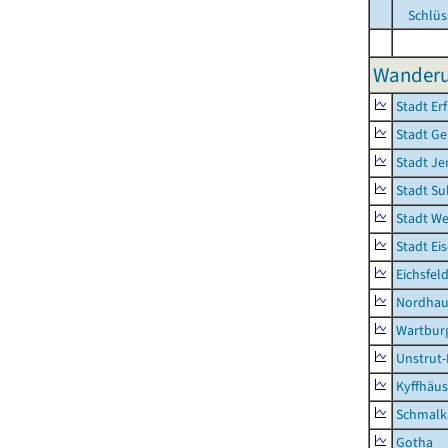
Schlüs
Wanderun
Stadt Erf
Stadt Ge
Stadt Je
Stadt Su
Stadt W
Stadt Ei
Eichsfel
Nordhau
Wartburg
Unstrut-
Kyffhäus
Schmalk
Gotha