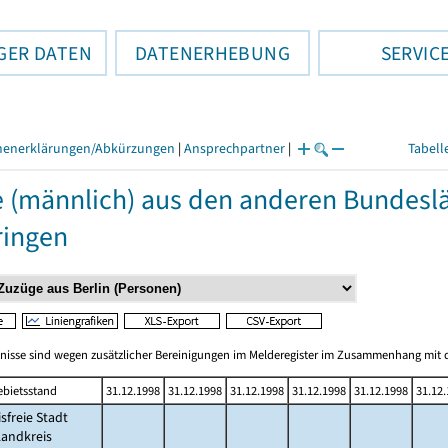
GER DATEN
DATENERHEBUNG
SERVIC
henerklärungen/Abkürzungen
|
Ansprechpartner
|
Tabell
 (männlich) aus den anderen Bundesl
ringen
bnisse sind wegen zusätzlicher Bereinigungen im Melderegister im Zusammenhang mit d
ebietsstand
31.12.1998
31.12.1998
31.12.1998
31.12.1998
31.12.1998
31.12
isfreie Stadt
Landkreis