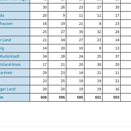
30
26
23
27
30
da
20
9
11
11
17
ghausen
16
19
21
8
23
s
25
27
35
32
24
r Land
21
34
27
23
14
rg
14
20
10
8
13
-Rudolstadt
34
28
24
25
37
lzland-Kreis
17
21
20
30
20
la-Kreis
29
23
14
21
11
23
25
19
19
21
rger Land
20
20
19
19
16
en
608
596
585
601
593