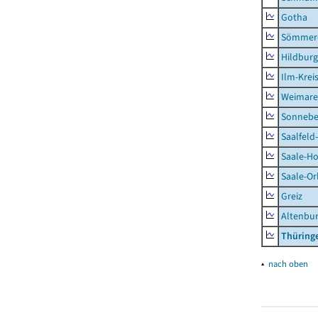
Gotha
Sömmer
Hildbur
Ilm-Krei
Weimare
Sonnebe
Saalfeld
Saale-Ho
Saale-Or
Greiz
Altenbu
Thüring
▴
nach oben