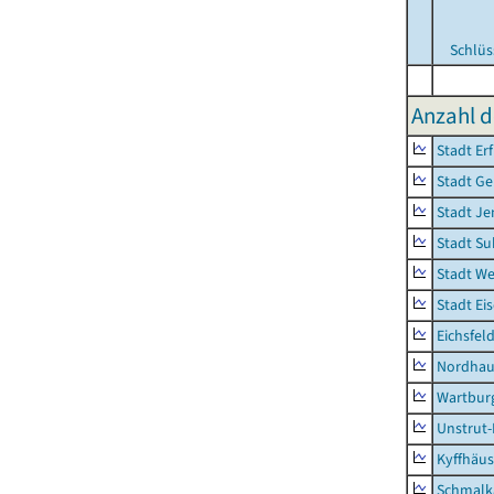
Schlüs
Anzahl d
Stadt Erf
Stadt Ge
Stadt Je
Stadt Su
Stadt W
Stadt Ei
Eichsfel
Nordhau
Wartburg
Unstrut-
Kyffhäus
Schmalk