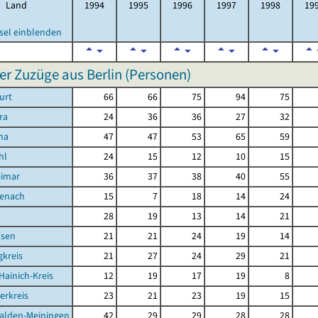
Land
1994
1995
1996
1997
1998
19
sel einblenden
er Zuzüge aus Berlin (Personen)
urt
66
66
75
94
75
ra
24
36
36
27
32
na
47
47
53
65
59
hl
24
15
12
10
15
eimar
36
37
38
40
55
senach
15
7
18
14
24
d
28
19
13
14
21
sen
21
21
24
19
14
kreis
21
27
24
29
21
Hainich-Kreis
12
19
17
19
8
erkreis
23
21
23
19
15
alden-Meiningen
42
29
29
28
28