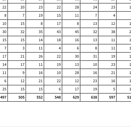
22
20
23
22
28
24
23
8
7
19
15
11
7
4
10
15
8
17
8
13
12
30
32
35
43
45
32
38
15
15
14
18
16
13
11
7
3
11
4
6
8
11
17
21
26
22
30
31
19
14
17
11
19
13
10
23
11
9
16
10
28
16
21
6
12
21
22
12
23
16
25
15
15
6
17
19
5
497
505
552
548
629
638
597
5