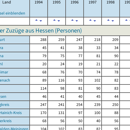
Land
1994
1995
1996
1997
1998
19
sel einblenden
er Zuzüge aus Hessen (Personen)
urt
288
259
247
218
209
ra
45
41
38
33
34
na
79
75
77
81
90
hl
20
24
19
21
22
eimar
68
76
70
74
78
senach
89
116
93
102
82
d
114
98
81
90
83
sen
46
41
40
45
44
kreis
247
241
254
239
250
Hainich-Kreis
170
131
97
100
88
erkreis
68
56
50
40
56
alden-Meiningen
104
102
83
82
95