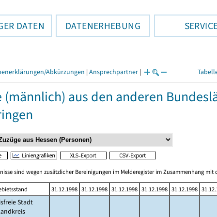
GER DATEN
DATENERHEBUNG
SERVIC
henerklärungen/Abkürzungen
|
Ansprechpartner
|
Tabell
 (männlich) aus den anderen Bundesl
ringen
bnisse sind wegen zusätzlicher Bereinigungen im Melderegister im Zusammenhang mit d
ebietsstand
31.12.1998
31.12.1998
31.12.1998
31.12.1998
31.12.1998
31.12
isfreie Stadt
Landkreis