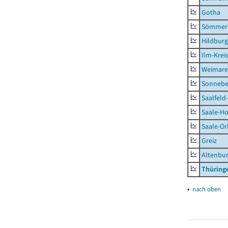
Gotha
Sömmer
Hildbur
Ilm-Krei
Weimare
Sonnebe
Saalfeld
Saale-Ho
Saale-Or
Greiz
Altenbu
Thüring
▴
nach oben