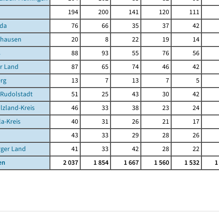
194
200
141
120
111
da
76
66
35
37
42
ghausen
20
8
22
19
14
s
88
93
55
76
56
r Land
87
65
74
46
42
rg
13
7
13
7
5
-Rudolstadt
51
25
43
30
42
lzland-Kreis
46
33
38
23
24
la-Kreis
40
31
26
21
17
43
33
29
28
26
rger Land
41
33
42
28
22
en
2 037
1 854
1 667
1 560
1 532
1