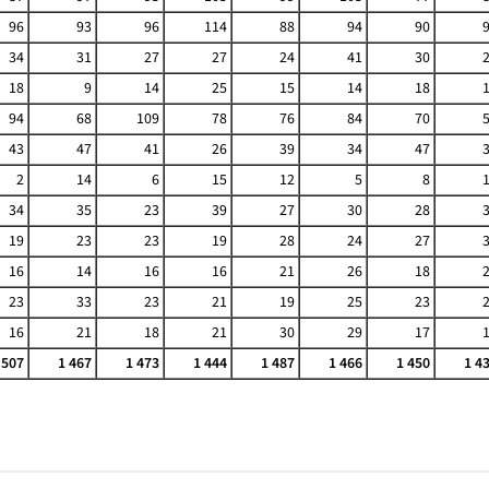
96
93
96
114
88
94
90
34
31
27
27
24
41
30
18
9
14
25
15
14
18
94
68
109
78
76
84
70
43
47
41
26
39
34
47
2
14
6
15
12
5
8
34
35
23
39
27
30
28
19
23
23
19
28
24
27
16
14
16
16
21
26
18
23
33
23
21
19
25
23
16
21
18
21
30
29
17
 507
1 467
1 473
1 444
1 487
1 466
1 450
1 4