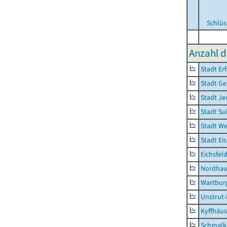
Schlüs
Anzahl d
Stadt Erf
Stadt Ge
Stadt Je
Stadt Su
Stadt W
Stadt Ei
Eichsfel
Nordhau
Wartburg
Unstrut-
Kyffhäus
Schmalk