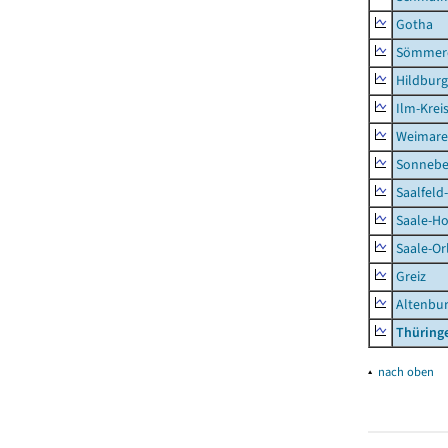
Gotha
Sömmer
Hildbur
Ilm-Krei
Weimare
Sonnebe
Saalfeld
Saale-Ho
Saale-Or
Greiz
Altenbu
Thüring
▴
nach oben