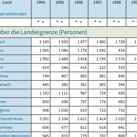
Land
1994
1995
1996
1997
1998
19
sel einblenden
ber die Landesgrenze (Personen)
urt
2 169
1 930
1 877
1 882
1 728
1
ra
1 065
1 086
1 179
1 042
814
na
1 992
2 484
3 818
2 745
2 576
2
hl
614
546
416
222
310
eimar
749
807
865
881
840
senach
445
385
361
403
344
d
1 193
1 111
967
729
656
sen
850
838
797
776
683
kreis
998
1 036
819
723
732
Hainich-Kreis
2 091
2 104
2 621
2 414
2 020
2
erkreis
656
677
611
616
641
alden-Meiningen
945
819
779
787
808
1