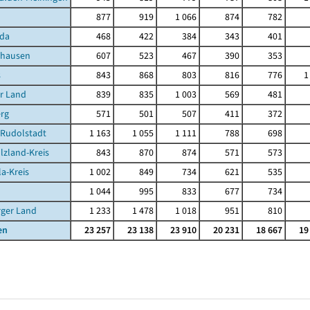
877
919
1 066
874
782
da
468
422
384
343
401
ghausen
607
523
467
390
353
s
843
868
803
816
776
1
r Land
839
835
1 003
569
481
rg
571
501
507
411
372
-Rudolstadt
1 163
1 055
1 111
788
698
lzland-Kreis
843
870
874
571
573
la-Kreis
1 002
849
734
621
535
1 044
995
833
677
734
rger Land
1 233
1 478
1 018
951
810
en
23 257
23 138
23 910
20 231
18 667
19