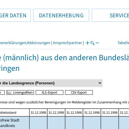
GER DATEN
DATENERHEBUNG
SERVIC
henerklärungen/Abkürzungen
|
Ansprechpartner
|
Tabell
 (männlich) aus den anderen Bundesl
ringen
bnisse sind wegen zusätzlicher Bereinigungen im Melderegister im Zusammenhang mit d
ebietsstand
31.12.1998
31.12.1998
31.12.1998
31.12.1998
31.12.1998
31.12
isfreie Stadt
Landkreis