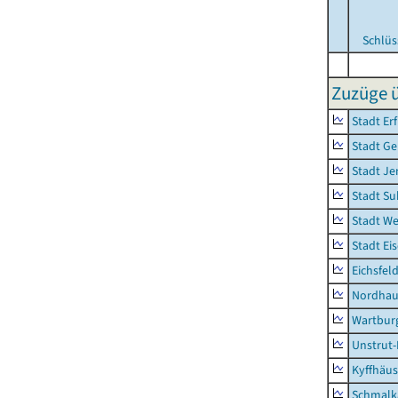
Schlüs
Zuzüge ü
Stadt Erf
Stadt Ge
Stadt Je
Stadt Su
Stadt W
Stadt Ei
Eichsfel
Nordhau
Wartburg
Unstrut-
Kyffhäus
Schmalk