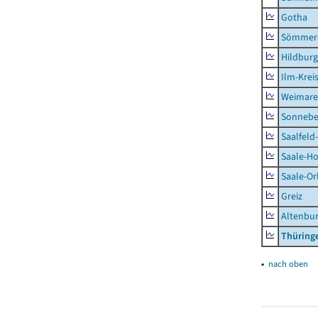
Gotha
Sömmer
Hildbur
Ilm-Krei
Weimare
Sonnebe
Saalfeld
Saale-Ho
Saale-Or
Greiz
Altenbu
Thüring
▴
nach oben