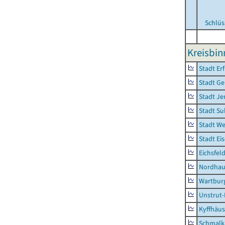
Schlüs
Kreisbi
Stadt Erf
Stadt Ge
Stadt Je
Stadt Su
Stadt W
Stadt Ei
Eichsfel
Nordhau
Wartburg
Unstrut-
Kyffhäus
Schmalk