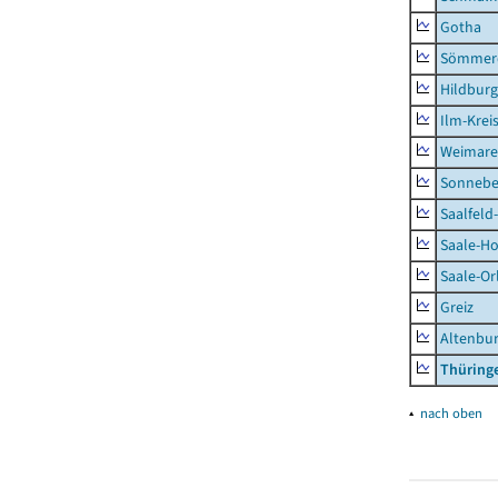
Gotha
Sömmer
Hildbur
Ilm-Krei
Weimare
Sonnebe
Saalfeld
Saale-Ho
Saale-Or
Greiz
Altenbu
Thüring
▴
nach oben