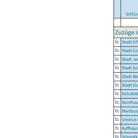
Schlüs
Zuzüge i
Stadt Erf
Stadt Ge
Stadt Je
Stadt Su
Stadt W
Stadt Ei
Eichsfel
Nordhau
Wartburg
Unstrut-
Kyffhäus
Schmalk