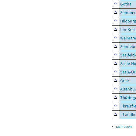
Gotha
Sömmer
Hildbur
Ilm-Krei
Weimare
Sonnebe
Saalfeld
Saale-Ho
Saale-Or
Greiz
Altenbu
Thüring
kreisfre
Landkre
▴
nach oben