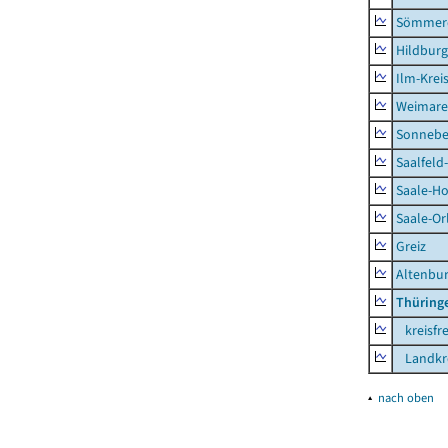
Sömmer
Hildbur
Ilm-Krei
Weimare
Sonnebe
Saalfeld
Saale-Ho
Saale-Or
Greiz
Altenbu
Thüring
kreisfre
Landkre
▴
nach oben