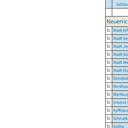
Schlüs
Neuerri
Stadt Erf
Stadt Ge
Stadt Je
Stadt Su
Stadt W
Stadt Ei
Eichsfel
Nordhau
Wartburg
Unstrut-
Kyffhäus
Schmalk
Gotha