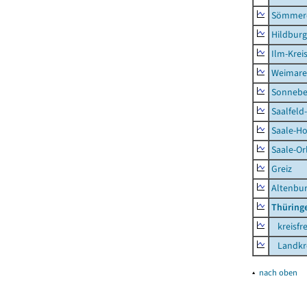
Sömmer
Hildbur
Ilm-Krei
Weimare
Sonnebe
Saalfeld
Saale-Ho
Saale-Or
Greiz
Altenbu
Thüring
kreisfre
Landkre
▴
nach oben