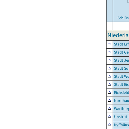
Schlüs
Niederla
Stadt Erf
Stadt Ge
Stadt Je
Stadt Su
Stadt W
Stadt Ei
Eichsfel
Nordhau
Wartburg
Unstrut-
Kyffhäus