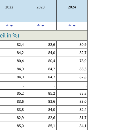
2022
2023
2024
il in %)
82,4
82,6
80,9
84,2
84,0
82,7
80,4
80,4
78,9
84,9
84,2
83,3
84,0
84,2
82,8
.
.
.
85,2
85,2
83,8
83,6
83,6
83,0
83,8
84,0
82,4
82,9
82,6
81,7
85,0
85,1
84,1