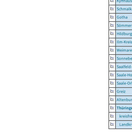
Kyffhäus
Schmalk
Gotha
Sömmer
Hildbur
Ilm-Krei
Weimare
Sonnebe
Saalfeld
Saale-Ho
Saale-Or
Greiz
Altenbu
Thüring
kreisfre
Landkre