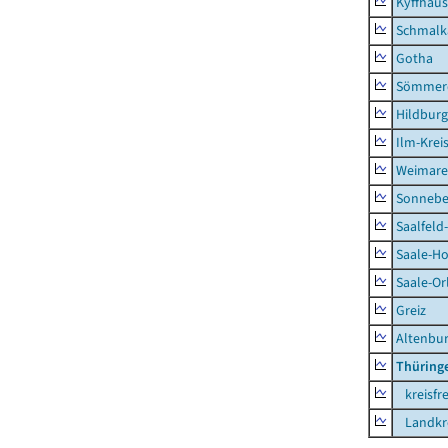
Kyffhäus
Schmalk
Gotha
Sömmer
Hildbur
Ilm-Krei
Weimare
Sonnebe
Saalfeld
Saale-Ho
Saale-Or
Greiz
Altenbu
Thüring
kreisfre
Landkre