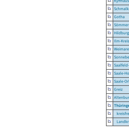
Kyffhäus
Schmalk
Gotha
Sömmer
Hildbur
Ilm-Krei
Weimare
Sonnebe
Saalfeld
Saale-Ho
Saale-Or
Greiz
Altenbu
Thüring
kreisfre
Landkre