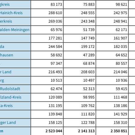
kreis
83 173
75 883
98 621
Hainich-Kreis
288 610
248 555
242 975
erkreis
269 036
243 348
248 941
alden-Meiningen
65 976
51 739
62 171
177 281
147 749
161 907
da
244 584
199 172
182 035
ghausen
58 692
47 289
64 652
s
97 347
68 874
80 557
r Land
216 493
208 603
214 046
rg
10 513
10 497
10 936
-Rudolstadt
62 474
52 313
59 415
lzland-Kreis
120 089
98 995
111 468
la-Kreis
131 195
109 762
138 186
139 848
111 820
141 929
rger Land
158 125
122 788
158 310
en
2 523 044
2 141 313
2 350 851