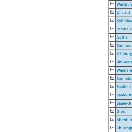
Wartburg
Unstrut-
Kyffhäus
Schmalk
Gotha
Sömmer
Hildbur
Ilm-Krei
Weimare
Sonnebe
Saalfeld
Saale-Ho
Saale-Or
Greiz
Altenbu
Thüring