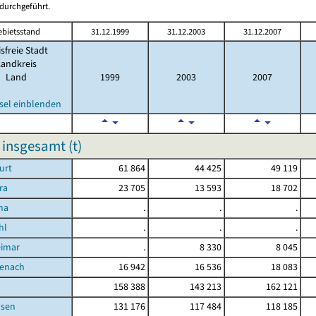
durchgeführt.
ebietsstand
31.12.1999
31.12.2003
31.12.2007
isfreie Stadt
Landkreis
Land
1999
2003
2007
sel einblenden
 insgesamt (t)
urt
61 864
44 425
49 119
ra
23 705
13 593
18 702
na
.
.
.
hl
.
.
.
eimar
.
8 330
8 045
senach
16 942
16 536
18 083
d
158 388
143 213
162 121
sen
131 176
117 484
118 185