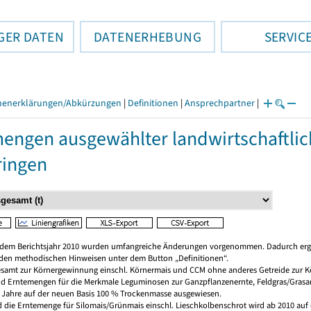
GER DATEN
DATENERHEBUNG
SERVIC
henerklärungen/Abkürzungen
|
Definitionen
|
Ansprechpartner
|
engen ausgewählter landwirtschaftlic
ringen
dem Berichtsjahr 2010 wurden umfangreiche Änderungen vorgenommen. Dadurch erge
n den methodischen Hinweisen unter dem Button „Definitionen“.
gesamt zur Körnergewinnung einschl. Körnermais und CCM ohne anderes Getreide zur 
und Erntemengen für die Merkmale Leguminosen zur Ganzpflanzenernte, Feldgras/Gras
e Jahre auf der neuen Basis 100 % Trockenmasse ausgewiesen.
d die Erntemenge für Silomais/Grünmais einschl. Lieschkolbenschrot wird ab 2010 auf 